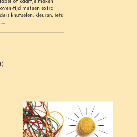
label of kaartje maken
 oven-tijd meteen extra
ders knutselen, kleuren, iets
...
t
)