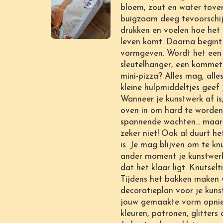
bloem, zout en water tove
buigzaam deeg tevoorschijn
drukken en voelen hoe het
leven komt. Daarna begint
vormgeven. Wordt het een d
sleutelhanger, een kommetj
mini-pizza? Alles mag, alle
kleine hulpmiddeltjes geef 
Wanneer je kunstwerk af is
oven in om hard te worden
spannende wachten… maar 
zeker niet! Ook al duurt he
is. Je mag blijven om te kn
ander moment je kunstwerk
dat het klaar ligt. Knutselt
Tijdens het bakken maken 
decoratieplan voor je kuns
jouw gemaakte vorm opnie
kleuren, patronen, glitters 