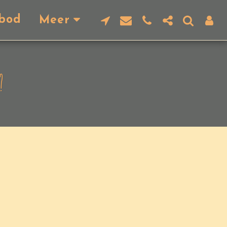
bod
Meer
?