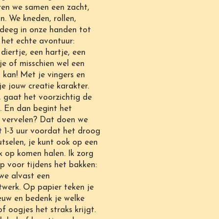
ren we samen een zacht,
. We kneden, rollen,
 deeg in onze handen tot
 het echte avontuur:
iertje, een hartje, een
e of misschien wel een
s kan! Met je vingers en
je jouw creatie karakter.
, gaat het voorzichtig de
. En dan begint het
vervelen? Dat doen we
t 1-3 uur voordat het droog
utselen, je kunt ook op een
 op komen halen. Ik zorg
ip voor tijdens het bakken:
we alvast een
twerk. Op papier teken je
uw en bedenk je welke
of oogjes het straks krijgt.