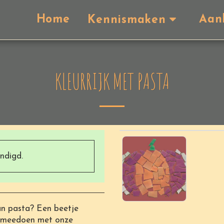
Home
Aan
Kennismaken
KLEURRIJK MET PASTA
indigd.
an pasta? Een beetje
n meedoen met onze