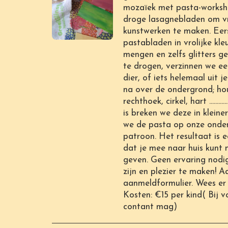
mozaïek met pasta-worksh
droge lasagnebladen om vro
kunstwerken te maken. Eer
pastabladen in vrolijke kl
mengen en zelfs glitters ge
te drogen, verzinnen we e
dier, of iets helemaal uit 
na over de ondergrond; ho
rechthoek, cirkel, hart .......
is breken we deze in kleine
we de pasta op onze onder
patroon. Het resultaat is e
dat je mee naar huis kunt
geven. Geen ervaring nodig
zijn en plezier te maken! 
aanmeldformulier. Wees er s
Kosten: €15 per kind( Bij v
contant mag)