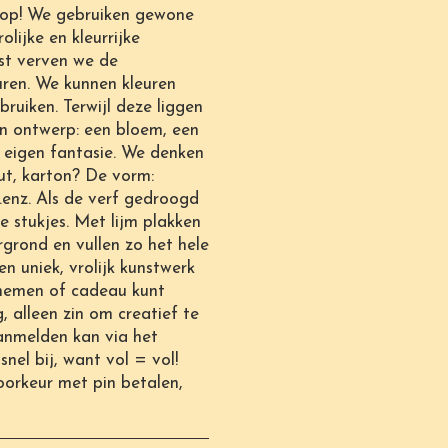
op! We gebruiken gewone
lijke en kleurrijke
st verven we de
euren. We kunnen kleuren
bruiken. Terwijl deze liggen
en ontwerp: een bloem, een
je eigen fantasie. We denken
ut, karton? De vorm:
......enz. Als de verf gedroogd
re stukjes. Met lijm plakken
grond en vullen zo het hele
en uniek, vrolijk kunstwerk
 nemen of cadeau kunt
, alleen zin om creatief te
Aanmelden kan via het
nel bij, want vol = vol!
oorkeur met pin betalen,