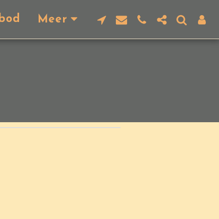
bod
Meer